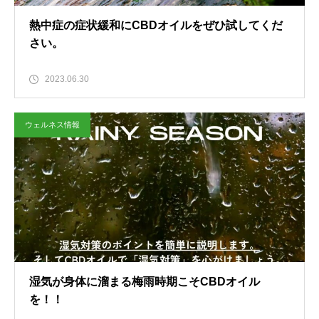
熱中症の症状緩和にCBDオイルをぜひ試してくだ
さい。
2023.06.30
ウェルネス情報
湿気が身体に溜まる梅雨時期こそCBDオイル
を！！