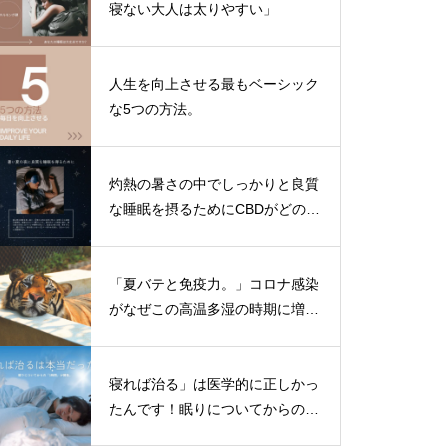
寝ない大人は太りやすい」
人生を向上させる最もベーシック
な5つの方法。
灼熱の暑さの中でしっかりと良質
な睡眠を摂るためにCBDがどのよ
うに役立つかについてご紹介しま
す。
「夏バテと免疫力。」コロナ感染
がなぜこの高温多湿の時期に増加
しているのか？免疫力を上げない
方法をお伝えします。
寝れば治る」は医学的に正しかっ
たんです！眠りについてからの
「3時間」が勝負。