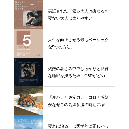
実証された「寝る大人は痩せる&
寝ない大人は太りやすい」
人生を向上させる最もベーシック
な5つの方法。
灼熱の暑さの中でしっかりと良質
な睡眠を摂るためにCBDがどのよ
うに役立つかについてご紹介しま
す。
「夏バテと免疫力。」コロナ感染
がなぜこの高温多湿の時期に増加
しているのか？免疫力を上げない
方法をお伝えします。
寝れば治る」は医学的に正しかっ